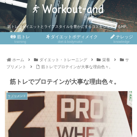
筋トレ・ダイエットとライフスタイルを豊かにするコトをシェアするHP。
筋トレ
ダイエットボディメイク
ナレッジ
training
diet＆bodymake
knowledge
ホーム
ダイエット・トレーニング
栄養
サ
プリメント
筋トレでプロテインが大事な理由色々。
筋トレでプロテインが大事な理由色々。
サプリメント