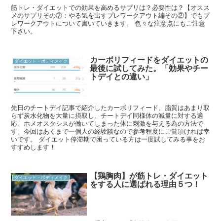
筋トレ・ダイエットでの効果を高めるサプリは？必要性は？【オスス
メのサプリその⑦：やる気を出すプレワークアウト編その②】でもプ
レワークアウトについて書いていきます。 色々な注意点にもご注意
下さい。
カーボリフィードをダイエットの
ダイエット・ボディメイク
最後に試してみた。「効果やチー
トデイとの違い」
先日のチートデイ記事で紹介したカーボリフィード。脂質はあまり取
らず炭水化物を大量に摂取し、チートデイ同様体の減量に対する適
応、ホメオスタシスが働いてしまった体に刺激を与える為の方法で
す。今回はあくまで一個人の経験談なので参考程度にご覧頂ければ幸
いです。 ダイエット停滞期で困っている方は一度試してみる事をお
すすめします！
【鶏胸肉】が筋トレ・ダイエット
ダイエット・ボディメイク
をする人に選ばれる理由５つ！