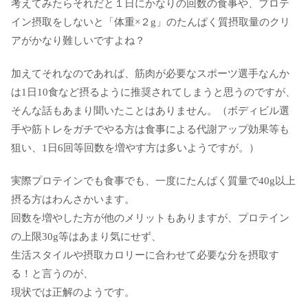
考えてみたらそれだと１日にかなりの回数の食事や、プロテ
イン摂取をしないと「体重×２g」のたんぱく質摂取量のクリ
アがかなり難しいですよね？
加えてそれなのであれば、筋肉が必要なスポーツ選手なんか
は1日10食など摂るように推奨されてしまうと思うのですが、
そんな話もあまり聞いたことはありません。（ボディビル選
手や筋トレをガチでやる方は食事による代謝アップ効果等も
狙い、1日6回等回数を増やす方は多いようですが。）
実際プロテインでも食事でも、一度にたんぱく質量で40g以上
摂る方はわんさかいます。
回数を増やした方が他のメリットもありますが、プロテイン
の上限30g等はあまり気にせず、
生活スタイルや摂取カロリーに合わせて必要な分を摂取す
る！と言うのが、
現状では正解のようです。