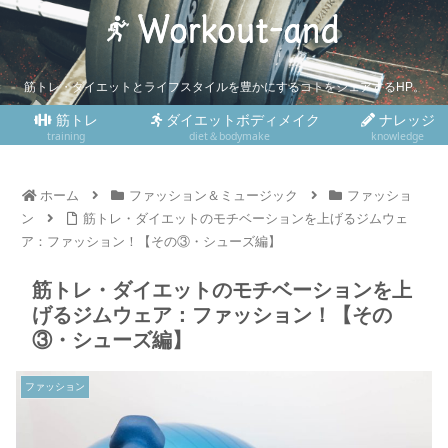
筋トレ・ダイエットとライフスタイルを豊かにするコトをシェアするHP。
筋トレ
ダイエットボディメイク
ナレッジ
training
diet＆bodymake
knowledge
ホーム
ファッション＆ミュージック
ファッショ
ン
筋トレ・ダイエットのモチベーションを上げるジムウェ
ア：ファッション！【その③・シューズ編】
筋トレ・ダイエットのモチベーションを上
げるジムウェア：ファッション！【その
③・シューズ編】
ファッション