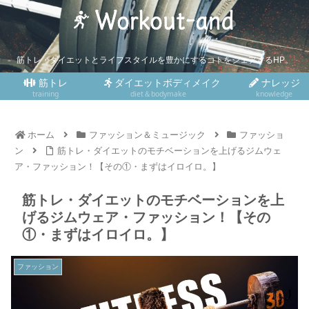
筋トレ・ダイエットとライフスタイルを豊かにするコトをシェアするHP。
筋トレ
ダイエットボディメイク
ナレッジ
training
diet＆bodymake
knowledge
ホーム
ファッション＆ミュージック
ファッショ
ン
筋トレ・ダイエットのモチベーションを上げるジムウェ
ア・ファッション！【その①・まずはイロイロ。】
筋トレ・ダイエットのモチベーションを上
げるジムウェア・ファッション！【その
①・まずはイロイロ。】
ファッション